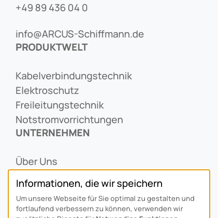
+49 89 436 04 0
info@ARCUS-Schiffmann.de
PRODUKTWELT
Kabelverbindungstechnik
Elektroschutz
Freileitungstechnik
Notstromvorrichtungen
UNTERNEHMEN
Über Uns
Ansprechpartner
Informationen, die wir speichern
Alois Schiffmann Stiftung
Um unsere Webseite für Sie optimal zu gestalten und
Allgemeine Lieferbedingungen
fortlaufend verbessern zu können, verwenden wir