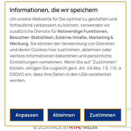
Informationen, die wir speichern
Über Uns
Um unsere Webseite für Sie optimal zu gestalten und
Ansprechpartner
fortlaufend verbessern zu können, verwenden wir
Alois Schiffmann Stiftung
zusätzliche Dienste für
Notwendige Funktionen,
Allgemeine Lieferbedingungen
Besucher-Statistiken, Externe Inhalte, Marketing &
Werbung
. Sie können der Verwendung von Diensten
Arcus Niederlande: Bedrijfsgegevens
und deren Cookies hier zustimmen, ablehnen oder
KONTAKT
weitere Informationen bekommen und persönliche
Einstellungen vornehmen. Wenn Sie auf "Zustimmen"
klicken, willigen Sie zugleich gem. Art. 49 Abs. 1 S. 1 lit. a
Anfahrt
DSGVO ein, dass Ihre Daten in den USA verarbeitet
Kontaktformular
werden.
Kundenservice
Download-Center
Anpassen
Ablehnen
Zustimmen
© 2024 MADE BY
HYPE
-MEDIA