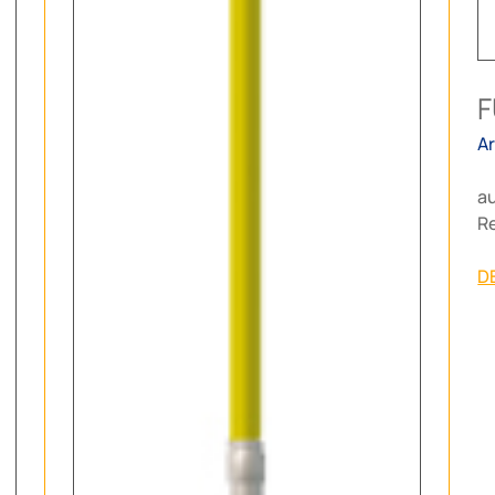
A
a
R
D