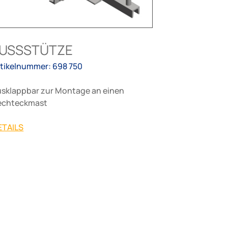
FUSSSTÜTZE
rtikelnummer: 698 750
usklappbar zur Montage an einen
echteckmast
ETAILS