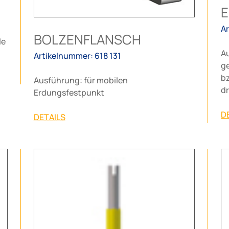
A
BOLZENFLANSCH
le
A
Artikelnummer: 618 131
g
bz
Ausführung: für mobilen
dr
Erdungsfestpunkt
D
DETAILS