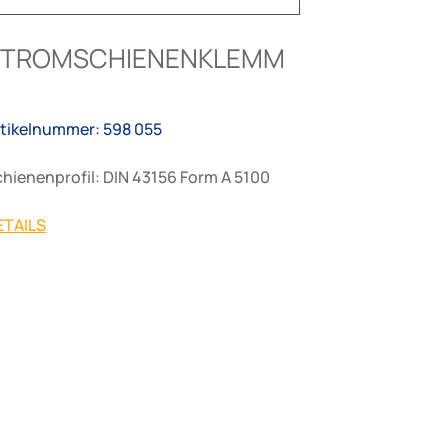
STROMSCHIENENKLEMM
rtikelnummer: 598 055
hienenprofil: DIN 43156 Form A 5100
ETAILS