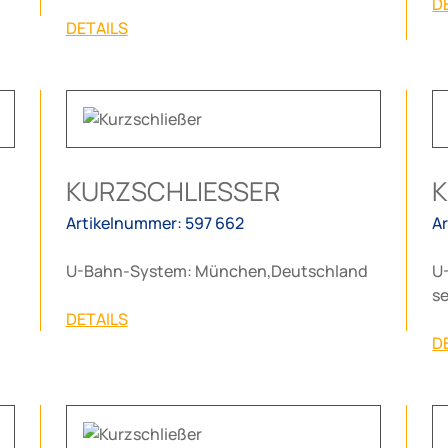
D
DETAILS
KURZSCHLIESSER
K
Artikelnummer: 597 662
A
U-Bahn-System: München,Deutschland
U
s
DETAILS
D