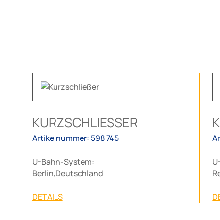
KURZSCHLIESSER
K
Artikelnummer: 598 745
A
U-Bahn-System:
U
Berlin,Deutschland
R
DETAILS
D