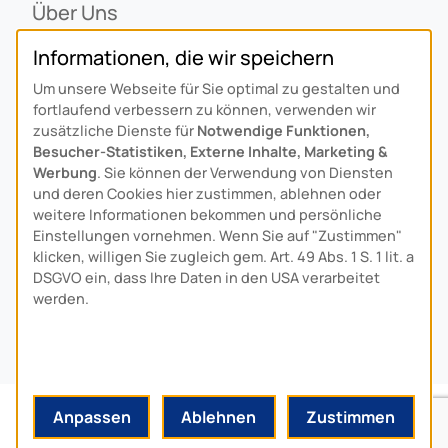
Über Uns
Ansprechpartner
Informationen, die wir speichern
Alois Schiffmann Stiftung
Um unsere Webseite für Sie optimal zu gestalten und
Allgemeine Lieferbedingungen
fortlaufend verbessern zu können, verwenden wir
Arcus Niederlande: Bedrijfsgegevens
zusätzliche Dienste für
Notwendige Funktionen,
Besucher-Statistiken, Externe Inhalte, Marketing &
KONTAKT
Werbung
. Sie können der Verwendung von Diensten
und deren Cookies hier zustimmen, ablehnen oder
Anfahrt
weitere Informationen bekommen und persönliche
Einstellungen vornehmen. Wenn Sie auf "Zustimmen"
Kontaktformular
klicken, willigen Sie zugleich gem. Art. 49 Abs. 1 S. 1 lit. a
Kundenservice
DSGVO ein, dass Ihre Daten in den USA verarbeitet
werden.
Download-Center
© 2024 MADE BY
HYPE
-MEDIA
Anpassen
Ablehnen
Zustimmen
DATENSCHUTZ
IMPRESSUM