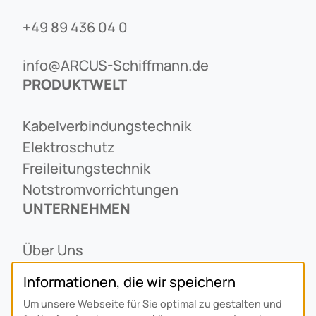
+49 89 436 04 0
info@ARCUS-Schiffmann.de
PRODUKTWELT
Kabelverbindungstechnik
Elektroschutz
Freileitungstechnik
Notstromvorrichtungen
UNTERNEHMEN
Über Uns
Ansprechpartner
Informationen, die wir speichern
Alois Schiffmann Stiftung
Um unsere Webseite für Sie optimal zu gestalten und
Allgemeine Lieferbedingungen