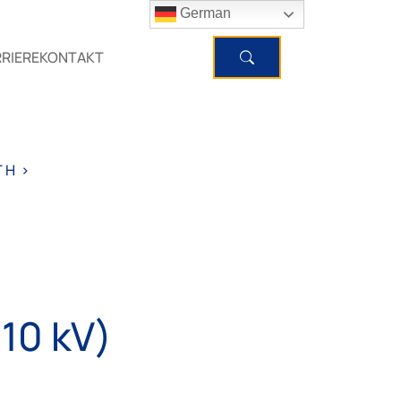
German
RIERE
KONTAKT
 H
>
10 kV)