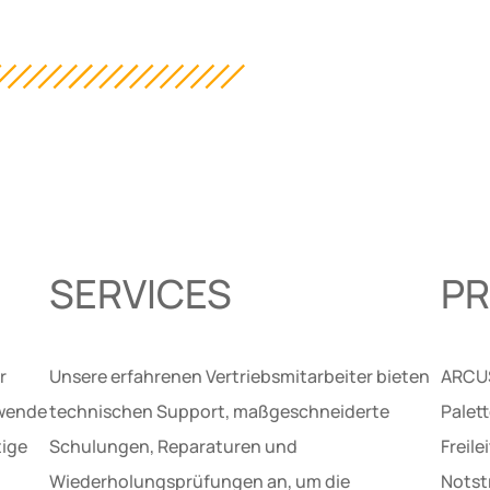
SERVICES
P
r
Unsere erfahrenen Vertriebsmitarbeiter bieten
ARCUS
ewende
technischen Support, maßgeschneiderte
Palet
tige
Schulungen, Reparaturen und
Freil
Wiederholungsprüfungen an, um die
Notst