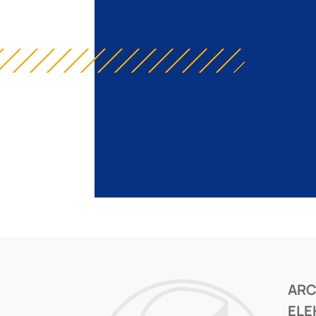
AR
ELE