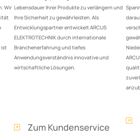
. Wir
Lebensdauer Ihrer Produkte zu verlängern und
Spann
ität
Ihre Sicherheit zu gewährleisten. Als
darauf
n
Entwicklungspartner entwickelt ARCUS
versc
ELEKTROTECHNIK durch internationale
gewäh
ist
Branchenerfahrung und tiefes
Niede
Anwendungsverständnis innovative und
ARCUS
wirtschaftliche Lösungen.
quali
zuver
anzub
Zum Kundenservice