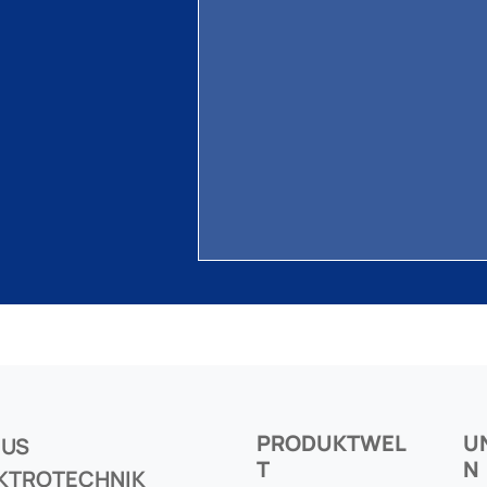
PRODUKTWEL
U
CUS
T
N
KTROTECHNIK