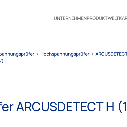
UNTERNEHMEN
PRODUKTWELT
KAR
pannungsprüfer
>
Hochspannungsprüfer
>
ARCUSDETECT
V)
er ARCUSDETECT H (1