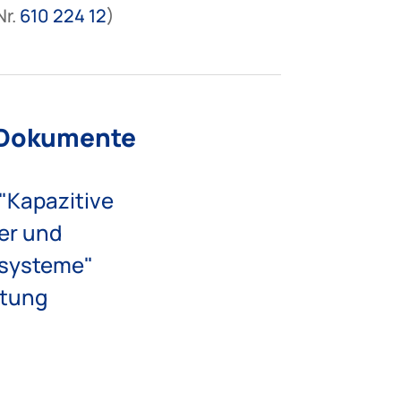
Nr.
610 224 12
)
 Dokumente
"Kapazitive
er und
systeme"
itung