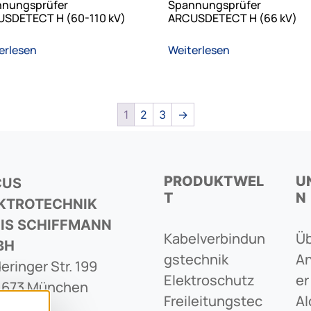
nungsprüfer
Spannungsprüfer
SDETECT H (60-110 kV)
ARCUSDETECT H (66 kV)
erlesen
Weiterlesen
1
2
3
→
PRODUKTWEL
U
CUS
T
N
KTROTECHNIK
IS SCHIFFMANN
Kabelverbindun
Üb
BH
Gstechnik
An
eringer Str. 199
Elektroschutz
Er
1673 München
Freileitungstec
Al