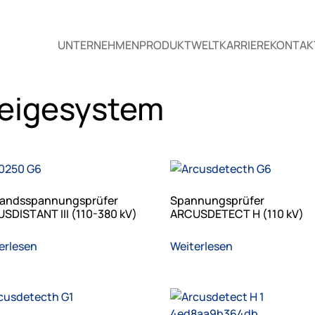
UNTERNEHMEN
PRODUKTWELT
KARRIERE
KONTAK
eigesystem
t
andsspannungsprüfer
Spannungsprüfer
SDISTANT III (110-380 kV)
ARCUSDETECT H (110 kV)
erlesen
Weiterlesen