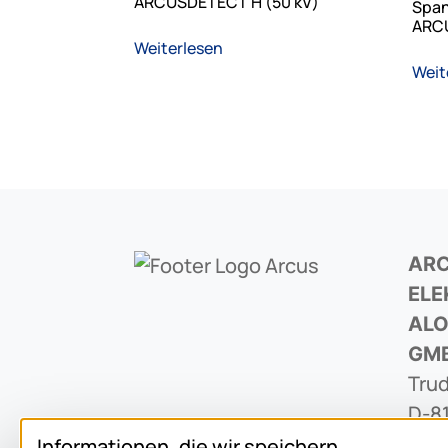
ARCUSDETECT H (50 kV)
Span
ARCU
Weiterlesen
Weit
AR
ELE
ALO
GM
Trud
D-8
Informationen, die wir speichern