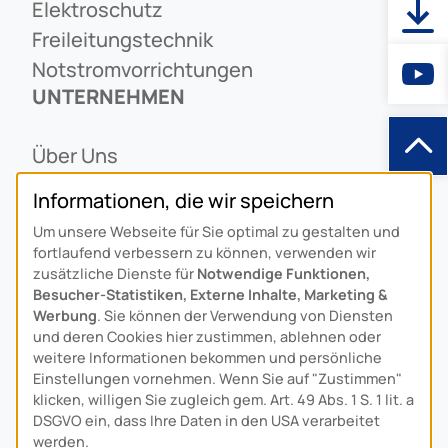
Elektroschutz
Freileitungstechnik
Notstromvorrichtungen
UNTERNEHMEN
Über Uns
Ansprechpartner
Informationen, die wir speichern
Alois Schiffmann Stiftung
Um unsere Webseite für Sie optimal zu gestalten und
Allgemeine Lieferbedingungen
fortlaufend verbessern zu können, verwenden wir
Arcus Niederlande: Bedrijfsgegevens
zusätzliche Dienste für
Notwendige Funktionen,
Besucher-Statistiken, Externe Inhalte, Marketing &
KONTAKT
Werbung
. Sie können der Verwendung von Diensten
und deren Cookies hier zustimmen, ablehnen oder
weitere Informationen bekommen und persönliche
Anfahrt
Einstellungen vornehmen. Wenn Sie auf "Zustimmen"
Kontaktformular
klicken, willigen Sie zugleich gem. Art. 49 Abs. 1 S. 1 lit. a
Kundenservice
DSGVO ein, dass Ihre Daten in den USA verarbeitet
werden.