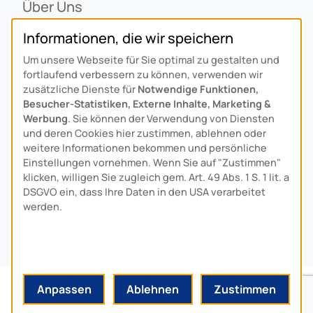
Über Uns
Ansprechpartner
Informationen, die wir speichern
Alois Schiffmann Stiftung
Um unsere Webseite für Sie optimal zu gestalten und
Allgemeine Lieferbedingungen
fortlaufend verbessern zu können, verwenden wir
Arcus Niederlande: Bedrijfsgegevens
zusätzliche Dienste für
Notwendige Funktionen,
Besucher-Statistiken, Externe Inhalte, Marketing &
KONTAKT
Werbung
. Sie können der Verwendung von Diensten
und deren Cookies hier zustimmen, ablehnen oder
weitere Informationen bekommen und persönliche
Anfahrt
Einstellungen vornehmen. Wenn Sie auf "Zustimmen"
Kontaktformular
klicken, willigen Sie zugleich gem. Art. 49 Abs. 1 S. 1 lit. a
Kundenservice
DSGVO ein, dass Ihre Daten in den USA verarbeitet
werden.
Download-Center
© 2024 MADE BY
HYPE
-MEDIA
Anpassen
Ablehnen
Zustimmen
DATENSCHUTZ
IMPRESSUM