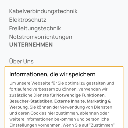
Kabelverbindungstechnik
Elektroschutz
Freileitungstechnik
Notstromvorrichtungen
UNTERNEHMEN
Über Uns
Ansprechpartner
Informationen, die wir speichern
Alois Schiffmann Stiftung
Um unsere Webseite für Sie optimal zu gestalten und
Allgemeine Lieferbedingungen
fortlaufend verbessern zu können, verwenden wir
Arcus Niederlande: Bedrijfsgegevens
zusätzliche Dienste für
Notwendige Funktionen,
Besucher-Statistiken, Externe Inhalte, Marketing &
KONTAKT
Werbung
. Sie können der Verwendung von Diensten
und deren Cookies hier zustimmen, ablehnen oder
Anfahrt
weitere Informationen bekommen und persönliche
Einstellungen vornehmen. Wenn Sie auf "Zustimmen"