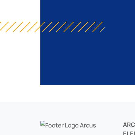
AR
ELE