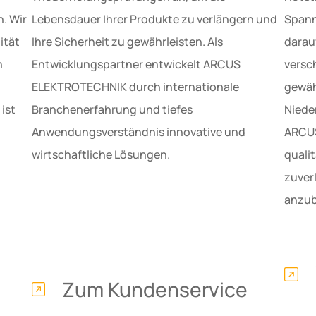
. Wir
Lebensdauer Ihrer Produkte zu verlängern und
Spann
ität
Ihre Sicherheit zu gewährleisten. Als
darauf
n
Entwicklungspartner entwickelt ARCUS
versc
ELEKTROTECHNIK durch internationale
gewäh
ist
Branchenerfahrung und tiefes
Niede
Anwendungsverständnis innovative und
ARCUS
wirtschaftliche Lösungen.
quali
zuver
anzub
Zum Kundenservice