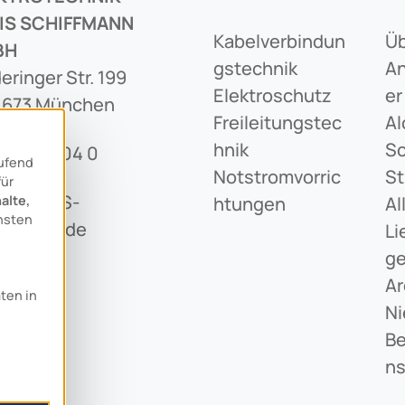
IS SCHIFFMANN
Kabelverbindun
Üb
BH
Gstechnik
An
eringer Str. 199
Elektroschutz
Er
1673 München
Freileitungstec
Al
Hnik
Sc
89 436 04 0
aufend
Notstromvorric
St
für
o@ARCUS-
alte,
Htungen
Al
nsten
iffmann.de
Li
G
Ar
aten in
Ni
Be
N