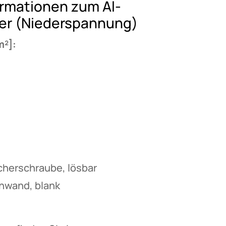
rmationen zum Al-
er (Niederspannung)
m²]:
cherschraube, lösbar
nwand, blank