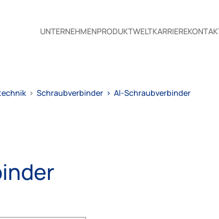
UNTERNEHMEN
PRODUKTWELT
KARRIERE
KONTAK
technik
>
Schraubverbinder
>
Al-Schraubverbinder
inder