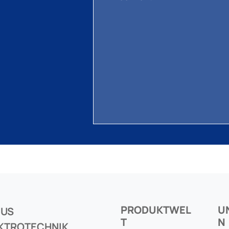
PRODUKTWEL
U
CUS
T
N
KTROTECHNIK