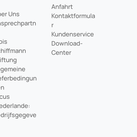
Anfahrt
er Uns
Kontaktformula
sprechpartn
R
Kundenservice
ois
Download-
hiffmann
Center
iftung
lgemeine
eferbedingun
en
cus
ederlande:
drijfsgegeve
s