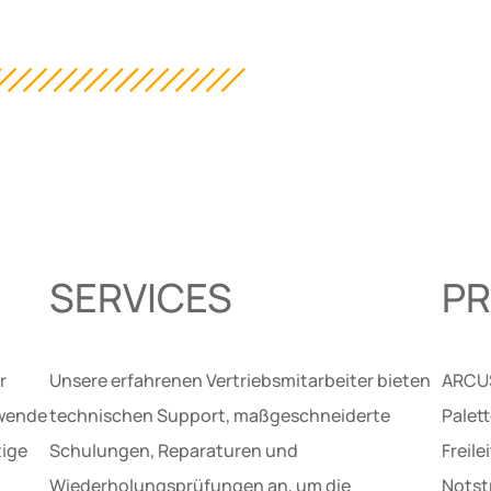
SERVICES
P
r
Unsere erfahrenen Vertriebsmitarbeiter bieten
ARCUS
ewende
technischen Support, maßgeschneiderte
Palet
tige
Schulungen, Reparaturen und
Freil
Wiederholungsprüfungen an, um die
Notst