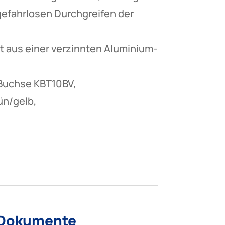
gefahrlosen Durchgreifen der
st aus einer verzinnten Aluminium-
-Buchse KBT10BV,
ün/gelb,
 Dokumente