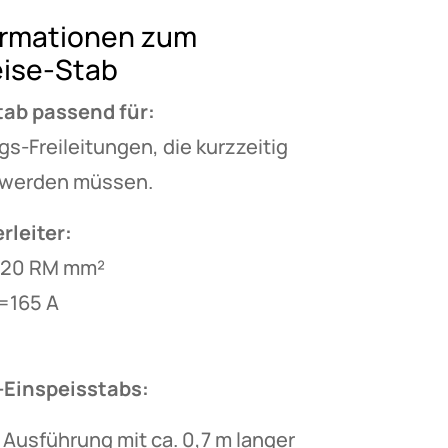
ormationen zum
ise-Stab
ab passend für:
-Freileitungen, die kurzzeitig
t werden müssen.
rleiter:
-120 RM mm²
=165 A
-Einspeisstabs:
Ausführung mit ca. 0,7 m langer