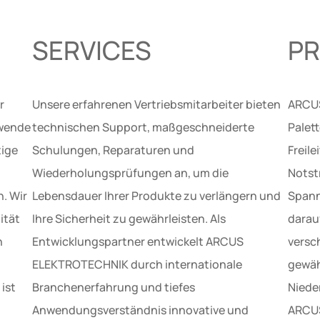
SERVICES
P
r
Unsere erfahrenen Vertriebsmitarbeiter bieten
ARCUS
ewende
technischen Support, maßgeschneiderte
Palet
tige
Schulungen, Reparaturen und
Freil
Wiederholungsprüfungen an, um die
Notst
. Wir
Lebensdauer Ihrer Produkte zu verlängern und
Spann
ität
Ihre Sicherheit zu gewährleisten. Als
darauf
n
Entwicklungspartner entwickelt ARCUS
versc
ELEKTROTECHNIK durch internationale
gewäh
ist
Branchenerfahrung und tiefes
Niede
Anwendungsverständnis innovative und
ARCUS