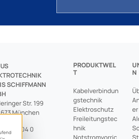
PRODUKTWEL
U
CUS
T
N
KTROTECHNIK
IS SCHIFFMANN
Kabelverbindun
Üb
BH
Gstechnik
An
eringer Str. 199
Elektroschutz
Er
1673 München
Freileitungstec
Al
Hnik
Sc
89 436 04 0
aufend
Notstromvorric
St
für