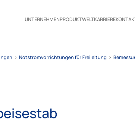
UNTERNEHMEN
PRODUKTWELT
KARRIERE
KONTAK
ungen
>
Notstromvorrichtungen für Freileitung
>
Bemessun
peisestab