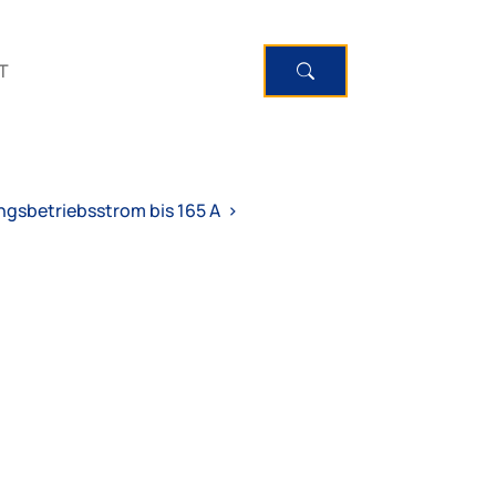
T
gsbetriebsstrom bis 165 A
>