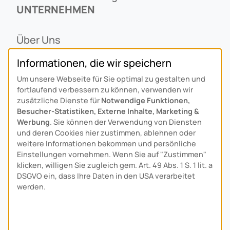
UNTERNEHMEN
Über Uns
Ansprechpartner
Informationen, die wir speichern
Alois Schiffmann Stiftung
Um unsere Webseite für Sie optimal zu gestalten und
Allgemeine Lieferbedingungen
fortlaufend verbessern zu können, verwenden wir
Arcus Niederlande: Bedrijfsgegevens
zusätzliche Dienste für
Notwendige Funktionen,
Besucher-Statistiken, Externe Inhalte, Marketing &
KONTAKT
Werbung
. Sie können der Verwendung von Diensten
und deren Cookies hier zustimmen, ablehnen oder
weitere Informationen bekommen und persönliche
Anfahrt
Einstellungen vornehmen. Wenn Sie auf "Zustimmen"
Kontaktformular
klicken, willigen Sie zugleich gem. Art. 49 Abs. 1 S. 1 lit. a
Kundenservice
DSGVO ein, dass Ihre Daten in den USA verarbeitet
werden.
Download-Center