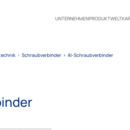
UNTERNEHMEN
PRODUKTWELT
KAR
technik
>
Schraubverbinder
>
Al-Schraubverbinder
inder