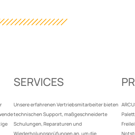
SERVICES
P
r
Unsere erfahrenen Vertriebsmitarbeiter bieten
ARCUS
ewende
technischen Support, maßgeschneiderte
Palet
tige
Schulungen, Reparaturen und
Freil
Wiederholungsprüfungen an, um die
Notst