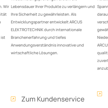
. Wir
Lebensdauer Ihrer Produkte zu verlängern und
Spann
ität
Ihre Sicherheit zu gewährleisten. Als
darauf
n
Entwicklungspartner entwickelt ARCUS
versc
ELEKTROTECHNIK durch internationale
gewäh
ist
Branchenerfahrung und tiefes
Niede
Anwendungsverständnis innovative und
ARCUS
wirtschaftliche Lösungen.
quali
zuver
anzub
Zum Kundenservice