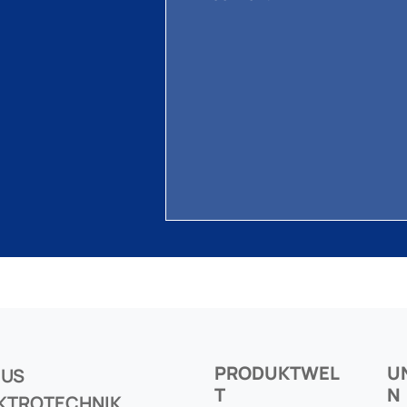
PRODUKTWEL
U
CUS
T
N
KTROTECHNIK