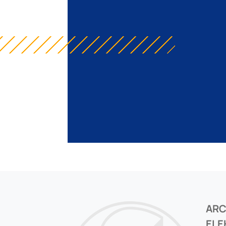
AR
ELE