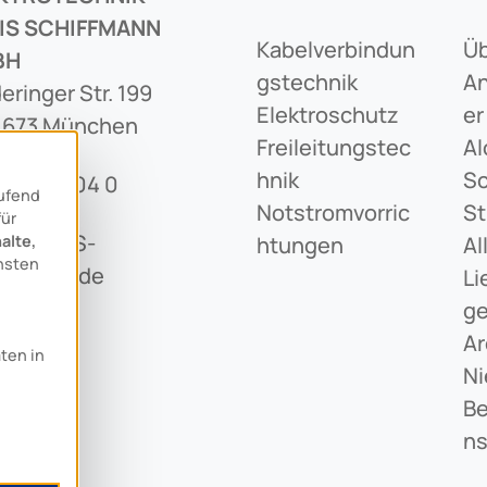
IS SCHIFFMANN
Kabelverbindun
Üb
BH
Gstechnik
An
eringer Str. 199
Elektroschutz
Er
1673 München
Freileitungstec
Al
Hnik
Sc
89 436 04 0
aufend
Notstromvorric
St
für
o@ARCUS-
alte,
Htungen
Al
nsten
iffmann.de
Li
G
Ar
aten in
Ni
Be
N