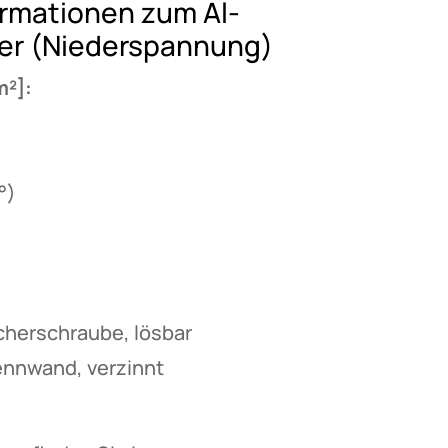
rmationen zum Al-
er (Niederspannung)
m²]:
°)
cherschraube, lösbar
ennwand, verzinnt