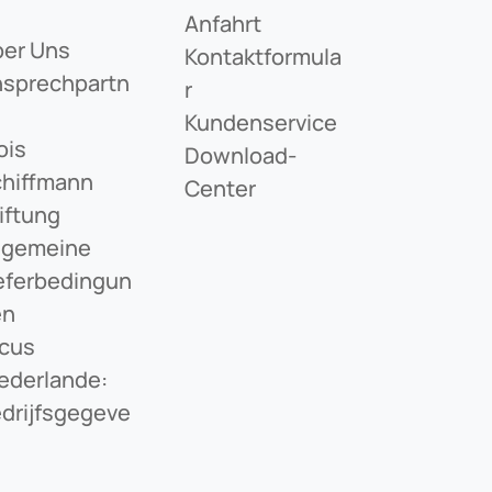
Anfahrt
er Uns
Kontaktformula
sprechpartn
R
Kundenservice
ois
Download-
hiffmann
Center
iftung
lgemeine
eferbedingun
en
cus
ederlande:
drijfsgegeve
s