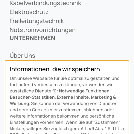
Kabelverbindungstechnik
Elektroschutz
Freileitungstechnik
Notstromvorrichtungen
UNTERNEHMEN
Über Uns
Ansprechpartner
Informationen, die wir speichern
Alois Schiffmann Stiftung
Um unsere Webseite für Sie optimal zu gestalten und
Allgemeine Lieferbedingungen
fortlaufend verbessern zu können, verwenden wir
Arcus Niederlande: Bedrijfsgegevens
zusätzliche Dienste für
Notwendige Funktionen,
Besucher-Statistiken, Externe Inhalte, Marketing &
KONTAKT
Werbung
. Sie können der Verwendung von Diensten
und deren Cookies hier zustimmen, ablehnen oder
weitere Informationen bekommen und persönliche
Anfahrt
Einstellungen vornehmen. Wenn Sie auf "Zustimmen"
Kontaktformular
klicken, willigen Sie zugleich gem. Art. 49 Abs. 1 S. 1 lit. a