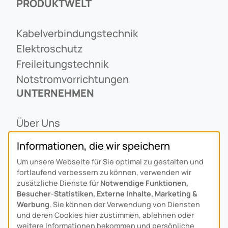
PRODUKTWELT
Kabelverbindungstechnik
Elektroschutz
Freileitungstechnik
Notstromvorrichtungen
UNTERNEHMEN
Über Uns
Ansprechpartner
Informationen, die wir speichern
Alois Schiffmann Stiftung
Um unsere Webseite für Sie optimal zu gestalten und
Allgemeine Lieferbedingungen
fortlaufend verbessern zu können, verwenden wir
Arcus Niederlande: Bedrijfsgegevens
zusätzliche Dienste für
Notwendige Funktionen,
Besucher-Statistiken, Externe Inhalte, Marketing &
KONTAKT
Werbung
. Sie können der Verwendung von Diensten
und deren Cookies hier zustimmen, ablehnen oder
weitere Informationen bekommen und persönliche
Anfahrt