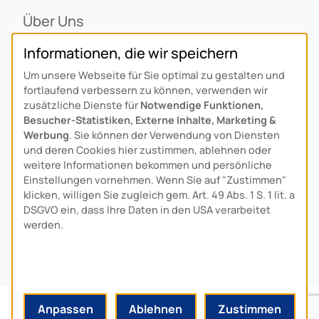
Über Uns
Ansprechpartner
Informationen, die wir speichern
Alois Schiffmann Stiftung
Um unsere Webseite für Sie optimal zu gestalten und
Allgemeine Lieferbedingungen
fortlaufend verbessern zu können, verwenden wir
Arcus Niederlande: Bedrijfsgegevens
zusätzliche Dienste für
Notwendige Funktionen,
Besucher-Statistiken, Externe Inhalte, Marketing &
KONTAKT
Werbung
. Sie können der Verwendung von Diensten
und deren Cookies hier zustimmen, ablehnen oder
weitere Informationen bekommen und persönliche
Anfahrt
Einstellungen vornehmen. Wenn Sie auf "Zustimmen"
Kontaktformular
klicken, willigen Sie zugleich gem. Art. 49 Abs. 1 S. 1 lit. a
Kundenservice
DSGVO ein, dass Ihre Daten in den USA verarbeitet
werden.
Download-Center
© 2024 MADE BY
HYPE
-MEDIA
Anpassen
Ablehnen
Zustimmen