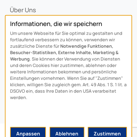
Über Uns
Ansprechpartner
Informationen, die wir speichern
Alois Schiffmann Stiftung
Um unsere Webseite für Sie optimal zu gestalten und
Allgemeine Lieferbedingungen
fortlaufend verbessern zu können, verwenden wir
Arcus Niederlande: Bedrijfsgegevens
zusätzliche Dienste für
Notwendige Funktionen,
Besucher-Statistiken, Externe Inhalte, Marketing &
KONTAKT
Werbung
. Sie können der Verwendung von Diensten
und deren Cookies hier zustimmen, ablehnen oder
Anfahrt
weitere Informationen bekommen und persönliche
Einstellungen vornehmen. Wenn Sie auf "Zustimmen"
Kontaktformular
klicken, willigen Sie zugleich gem. Art. 49 Abs. 1 S. 1 lit. a
Kundenservice
DSGVO ein, dass Ihre Daten in den USA verarbeitet
werden.
Download-Center
© 2024 MADE BY
HYPE
-MEDIA
Anpassen
Ablehnen
Zustimmen