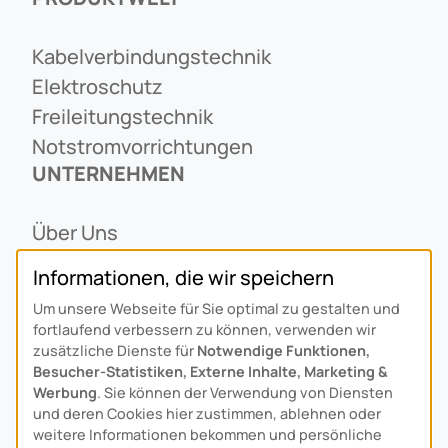
Kabelverbindungstechnik
Elektroschutz
Freileitungstechnik
Notstromvorrichtungen
UNTERNEHMEN
Über Uns
Ansprechpartner
Informationen, die wir speichern
Alois Schiffmann Stiftung
Um unsere Webseite für Sie optimal zu gestalten und
Allgemeine Lieferbedingungen
fortlaufend verbessern zu können, verwenden wir
Arcus Niederlande: Bedrijfsgegevens
zusätzliche Dienste für
Notwendige Funktionen,
Besucher-Statistiken, Externe Inhalte, Marketing &
KONTAKT
Werbung
. Sie können der Verwendung von Diensten
und deren Cookies hier zustimmen, ablehnen oder
weitere Informationen bekommen und persönliche
Anfahrt