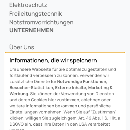
Elektroschutz
Freileitungstechnik
Notstromvorrichtungen
UNTERNEHMEN
Über Uns
Ansprechpartner
Informationen, die wir speichern
Alois Schiffmann Stiftung
Um unsere Webseite für Sie optimal zu gestalten und
Allgemeine Lieferbedingungen
fortlaufend verbessern zu können, verwenden wir
Arcus Niederlande: Bedrijfsgegevens
zusätzliche Dienste für
Notwendige Funktionen,
Besucher-Statistiken, Externe Inhalte, Marketing &
KONTAKT
Werbung
. Sie können der Verwendung von Diensten
und deren Cookies hier zustimmen, ablehnen oder
weitere Informationen bekommen und persönliche
Anfahrt
Einstellungen vornehmen. Wenn Sie auf "Zustimmen"
Kontaktformular
klicken, willigen Sie zugleich gem. Art. 49 Abs. 1 S. 1 lit. a
Kundenservice
DSGVO ein, dass Ihre Daten in den USA verarbeitet