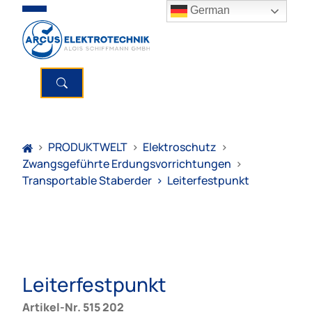
German
>
PRODUKTWELT
>
Elektroschutz
>
Zwangsgeführte Erdungsvorrichtungen
>
Transportable Staberder
>
Leiterfestpunkt
Leiterfestpunkt
Artikel-Nr. 515 202