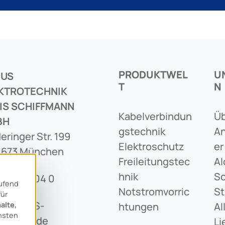
PRODUKTWEL
U
CUS
T
N
KTROTECHNIK
IS SCHIFFMANN
Kabelverbindun
Üb
BH
Gstechnik
An
eringer Str. 199
Elektroschutz
Er
1673 München
Freileitungstec
Al
Hnik
Sc
89 436 04 0
aufend
Notstromvorric
St
für
o@ARCUS-
alte,
Htungen
Al
nsten
iffmann.de
Li