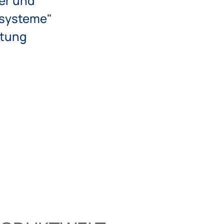
er und
systeme"
itung