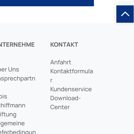
NTERNEHME
KONTAKT
Anfahrt
er Uns
Kontaktformula
sprechpartn
R
Kundenservice
ois
Download-
hiffmann
Center
iftung
lgemeine
eferbedingun