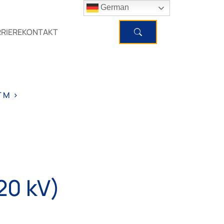
German
RIERE
KONTAKT
T M
>
20 kV)