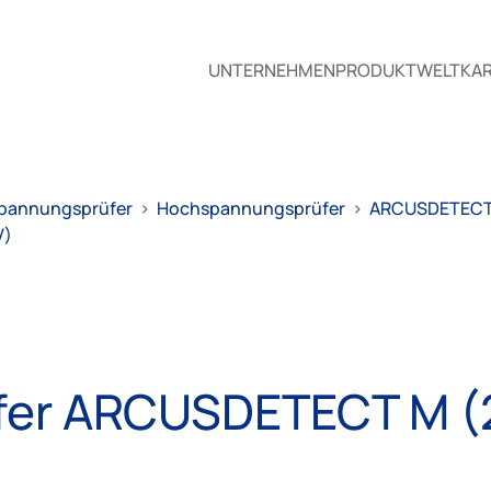
UNTERNEHMEN
PRODUKTWELT
KAR
pannungsprüfer
>
Hochspannungsprüfer
>
ARCUSDETEC
V)
er ARCUSDETECT M (