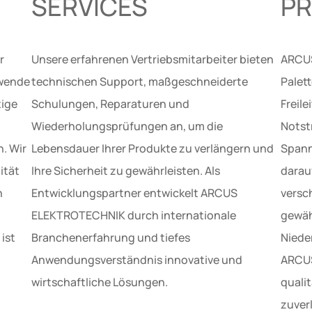
SERVICES
P
r
Unsere erfahrenen Vertriebsmitarbeiter bieten
ARCUS
ewende
technischen Support, maßgeschneiderte
Palet
tige
Schulungen, Reparaturen und
Freil
Wiederholungsprüfungen an, um die
Notst
. Wir
Lebensdauer Ihrer Produkte zu verlängern und
Spann
ität
Ihre Sicherheit zu gewährleisten. Als
darauf
n
Entwicklungspartner entwickelt ARCUS
versc
ELEKTROTECHNIK durch internationale
gewäh
ist
Branchenerfahrung und tiefes
Niede
Anwendungsverständnis innovative und
ARCUS
wirtschaftliche Lösungen.
quali
zuver