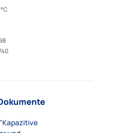
 °C
98
740
 Dokumente
"Kapazitive