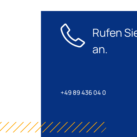
Rufen Si
an.
+49 89 436 04 0