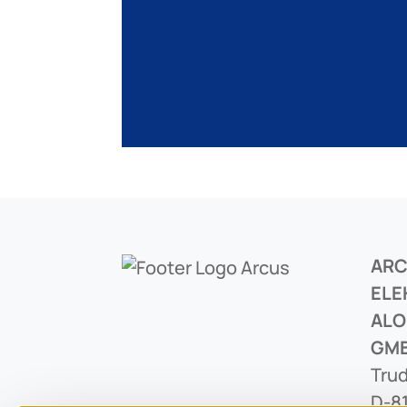
AR
ELE
ALO
GM
Trud
D-8