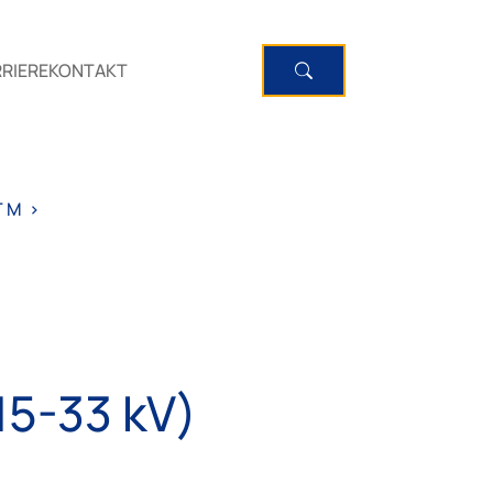
RIERE
KONTAKT
T M
>
5-33 kV)