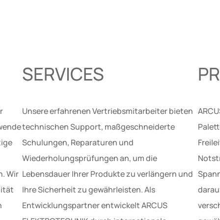
SERVICES
P
r
Unsere erfahrenen Vertriebsmitarbeiter bieten
ARCUS
ewende
technischen Support, maßgeschneiderte
Palet
tige
Schulungen, Reparaturen und
Freil
Wiederholungsprüfungen an, um die
Notst
. Wir
Lebensdauer Ihrer Produkte zu verlängern und
Spann
ität
Ihre Sicherheit zu gewährleisten. Als
darauf
n
Entwicklungspartner entwickelt ARCUS
versc