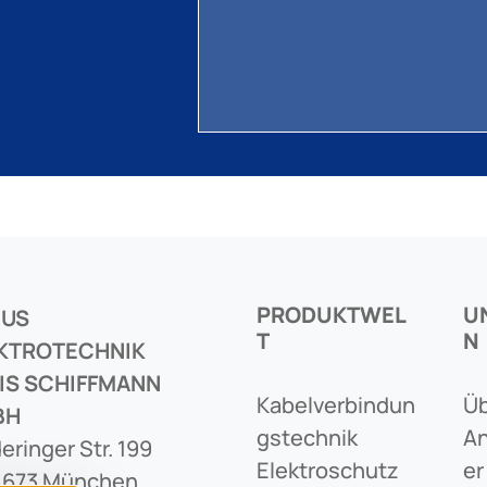
PRODUKTWEL
U
CUS
T
N
KTROTECHNIK
IS SCHIFFMANN
Kabelverbindun
Üb
BH
Gstechnik
An
eringer Str. 199
Elektroschutz
Er
1673 München