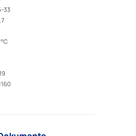
5-33
,7
 °C
19
1160
 Dokumente