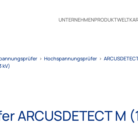
UNTERNEHMEN
PRODUKTWELT
KAR
pannungsprüfer
>
Hochspannungsprüfer
>
ARCUSDETEC
 kV)
er ARCUSDETECT M (1