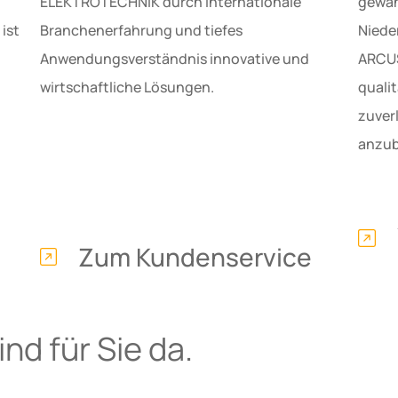
ELEKTROTECHNIK durch internationale
gewäh
ist
Branchenerfahrung und tiefes
Niede
Anwendungsverständnis innovative und
ARCUS
wirtschaftliche Lösungen.
quali
zuver
anzub
Zum Kundenservice
nd für Sie da.