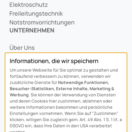
Elektroschutz
Freileitungstechnik
Notstromvorrichtungen
UNTERNEHMEN
Über Uns
Ansprechpartner
Informationen, die wir speichern
Alois Schiffmann Stiftung
Um unsere Webseite für Sie optimal zu gestalten und
Allgemeine Lieferbedingungen
fortlaufend verbessern zu können, verwenden wir
Arcus Niederlande: Bedrijfsgegevens
zusätzliche Dienste für
Notwendige Funktionen,
Besucher-Statistiken, Externe Inhalte, Marketing &
KONTAKT
Werbung
. Sie können der Verwendung von Diensten
und deren Cookies hier zustimmen, ablehnen oder
Anfahrt
weitere Informationen bekommen und persönliche
Einstellungen vornehmen. Wenn Sie auf "Zustimmen"
Kontaktformular
klicken, willigen Sie zugleich gem. Art. 49 Abs. 1 S. 1 lit. a
Kundenservice
DSGVO ein, dass Ihre Daten in den USA verarbeitet
werden.