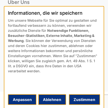
Über Uns
Ansprechpartner
Informationen, die wir speichern
Alois Schiffmann Stiftung
Um unsere Webseite für Sie optimal zu gestalten und
Allgemeine Lieferbedingungen
fortlaufend verbessern zu können, verwenden wir
Arcus Niederlande: Bedrijfsgegevens
zusätzliche Dienste für
Notwendige Funktionen,
Besucher-Statistiken, Externe Inhalte, Marketing &
KONTAKT
Werbung
. Sie können der Verwendung von Diensten
und deren Cookies hier zustimmen, ablehnen oder
weitere Informationen bekommen und persönliche
Anfahrt
Einstellungen vornehmen. Wenn Sie auf "Zustimmen"
Kontaktformular
klicken, willigen Sie zugleich gem. Art. 49 Abs. 1 S. 1
Kundenservice
lit. a DSGVO ein, dass Ihre Daten in den USA
verarbeitet werden.
Download-Center
© 2024 MADE BY
HYPE
-MEDIA
Anpassen
Ablehnen
Zustimmen
DATENSCHUTZ
IMPRESSUM