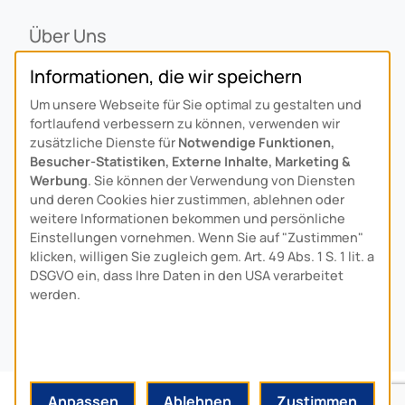
Über Uns
Ansprechpartner
Informationen, die wir speichern
Alois Schiffmann Stiftung
Um unsere Webseite für Sie optimal zu gestalten und
Allgemeine Lieferbedingungen
fortlaufend verbessern zu können, verwenden wir
Arcus Niederlande: Bedrijfsgegevens
zusätzliche Dienste für
Notwendige Funktionen,
Besucher-Statistiken, Externe Inhalte, Marketing &
KONTAKT
Werbung
. Sie können der Verwendung von Diensten
und deren Cookies hier zustimmen, ablehnen oder
weitere Informationen bekommen und persönliche
Anfahrt
Einstellungen vornehmen. Wenn Sie auf "Zustimmen"
Kontaktformular
klicken, willigen Sie zugleich gem. Art. 49 Abs. 1 S. 1 lit. a
Kundenservice
DSGVO ein, dass Ihre Daten in den USA verarbeitet
werden.
Download-Center
© 2024 MADE BY
HYPE
-MEDIA
Anpassen
Ablehnen
Zustimmen