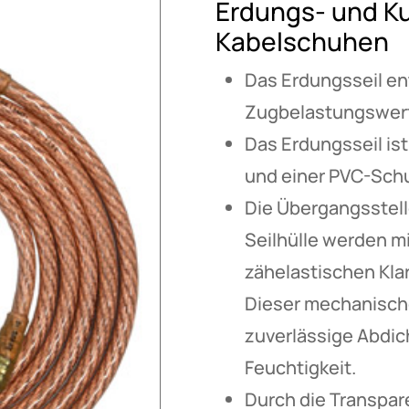
Erdungs- und Ku
Kabelschuhen
Das Erdungsseil en
Zugbelastungswert
Das Erdungsseil ist
und einer PVC-Schu
Die Übergangsstel
Seilhülle werden mi
zähelastischen Kl
Dieser mechanische
zuverlässige Abdic
Feuchtigkeit.
Durch die Transpare