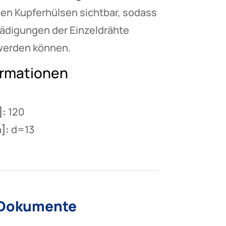
den Kupferhülsen sichtbar, sodass
ädigungen der Einzeldrähte
 werden können.
ormationen
]:
120
]:
d=13
 Dokumente