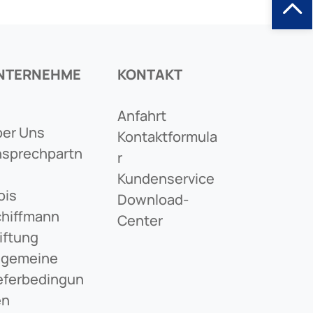
NTERNEHME
KONTAKT
Anfahrt
er Uns
Kontaktformula
sprechpartn
R
Kundenservice
ois
Download-
hiffmann
Center
iftung
lgemeine
eferbedingun
en