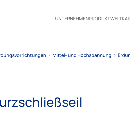
UNTERNEHMEN
PRODUKTWELT
KAR
rdungsvorrichtungen
>
Mittel- und Hochspannung
>
Erdun
urzschließseil