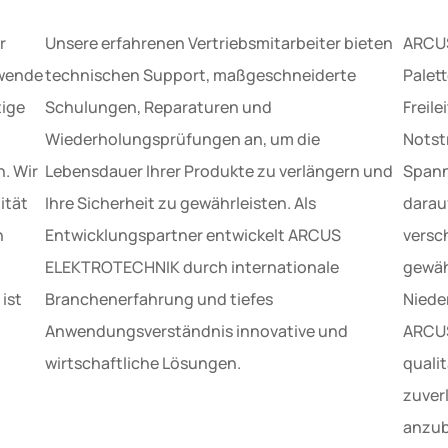
r
Unsere erfahrenen Vertriebsmitarbeiter bieten
ARCUS
ewende
technischen Support, maßgeschneiderte
Palet
tige
Schulungen, Reparaturen und
Freil
Wiederholungsprüfungen an, um die
Notst
. Wir
Lebensdauer Ihrer Produkte zu verlängern und
Spann
ität
Ihre Sicherheit zu gewährleisten. Als
darauf
n
Entwicklungspartner entwickelt ARCUS
versc
ELEKTROTECHNIK durch internationale
gewäh
ist
Branchenerfahrung und tiefes
Niede
Anwendungsverständnis innovative und
ARCUS
wirtschaftliche Lösungen.
quali
zuver
anzub