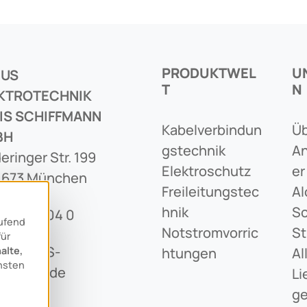
PRODUKTWEL
U
CUS
T
N
KTROTECHNIK
IS SCHIFFMANN
Kabelverbindun
Üb
BH
Gstechnik
An
eringer Str. 199
Elektroschutz
Er
1673 München
Freileitungstec
Al
Hnik
Sc
89 436 04 0
aufend
Notstromvorric
St
für
o@ARCUS-
alte,
Htungen
Al
nsten
iffmann.de
Li
G