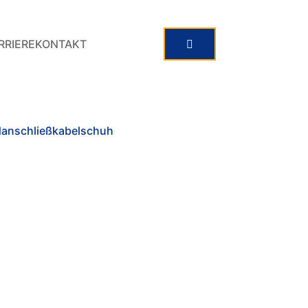
RRIERE
KONTAKT
danschließkabelschuh