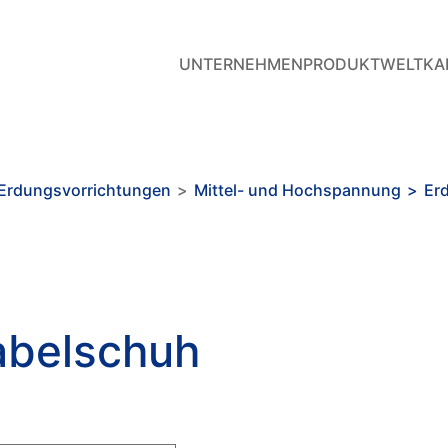
UNTERNEHMEN
PRODUKTWELT
KA
Erdungsvorrichtungen
>
Mittel- und Hochspannung
>
Er
abelschuh