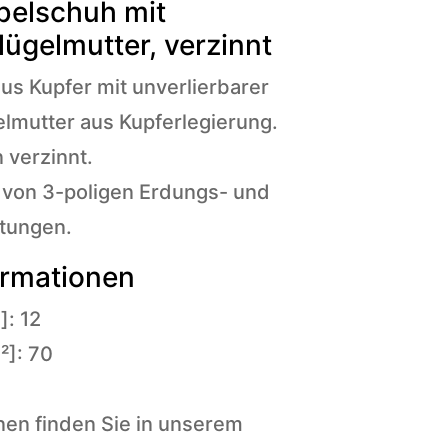
belschuh mit
lügelmutter, verzinnt
s Kupfer mit unverlierbarer
elmutter aus Kupferlegierung.
 verzinnt.
von 3-poligen Erdungs- und
htungen.
ormationen
: 12
²]: 70
onen finden Sie in unserem