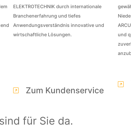
dem
ELEKTROTECHNIK durch internationale
gewäh
Branchenerfahrung und tiefes
Niede
uend
Anwendungsverständnis innovative und
ARCUS
wirtschaftliche Lösungen.
und q
zuver
anzub
Zum Kundenservice
ind für Sie da.