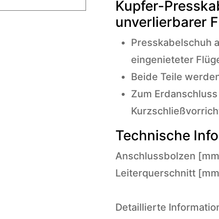
Kupfer-Presska
unverlierbarer F
Presskabelschuh au
eingenieteter Flüg
Beide Teile werden
Zum Erdanschluss 
Kurzschließvorric
Technische Inf
Anschlussbolzen [mm]
Leiterquerschnitt [mm
Detaillierte Informati