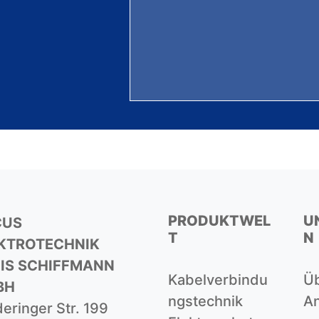
PRODUKTWEL
U
CUS
T
N
KTROTECHNIK
IS SCHIFFMANN
Kabelverbindu
Ü
BH
Ngstechnik
An
eringer Str. 199