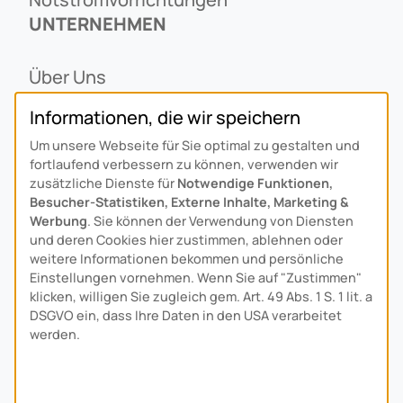
UNTERNEHMEN
Über Uns
Ansprechpartner
Informationen, die wir speichern
Alois Schiffmann Stiftung
Um unsere Webseite für Sie optimal zu gestalten und
Allgemeine Lieferbedingungen
fortlaufend verbessern zu können, verwenden wir
Arcus Niederlande: Bedrijfsgegevens
zusätzliche Dienste für
Notwendige Funktionen,
Besucher-Statistiken, Externe Inhalte, Marketing &
KONTAKT
Werbung
. Sie können der Verwendung von Diensten
und deren Cookies hier zustimmen, ablehnen oder
weitere Informationen bekommen und persönliche
Anfahrt
Einstellungen vornehmen. Wenn Sie auf "Zustimmen"
Kontaktformular
klicken, willigen Sie zugleich gem. Art. 49 Abs. 1 S. 1 lit. a
Kundenservice
DSGVO ein, dass Ihre Daten in den USA verarbeitet
werden.
Download-Center