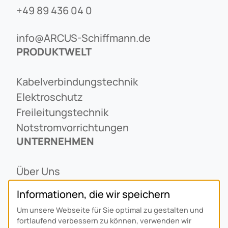
+49 89 436 04 0
info@ARCUS-Schiffmann.de
PRODUKTWELT
Kabelverbindungstechnik
Elektroschutz
Freileitungstechnik
Notstromvorrichtungen
UNTERNEHMEN
Über Uns
Ansprechpartner
Informationen, die wir speichern
Alois Schiffmann Stiftung
Um unsere Webseite für Sie optimal zu gestalten und
Allgemeine Lieferbedingungen
fortlaufend verbessern zu können, verwenden wir