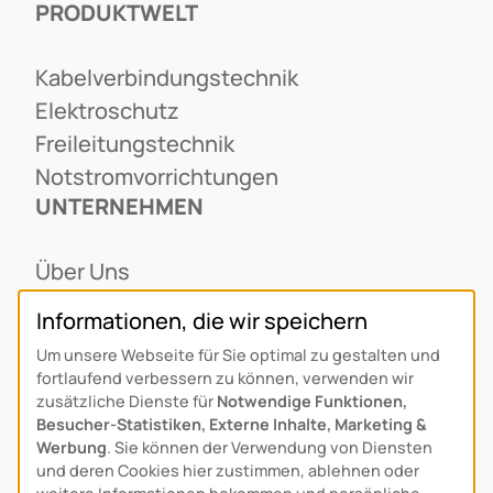
PRODUKTWELT
Kabelverbindungstechnik
Elektroschutz
Freileitungstechnik
Notstromvorrichtungen
UNTERNEHMEN
Über Uns
Ansprechpartner
Informationen, die wir speichern
Alois Schiffmann Stiftung
Um unsere Webseite für Sie optimal zu gestalten und
Allgemeine Lieferbedingungen
fortlaufend verbessern zu können, verwenden wir
Arcus Niederlande: Bedrijfsgegevens
zusätzliche Dienste für
Notwendige Funktionen,
Besucher-Statistiken, Externe Inhalte, Marketing &
KONTAKT
Werbung
. Sie können der Verwendung von Diensten
und deren Cookies hier zustimmen, ablehnen oder