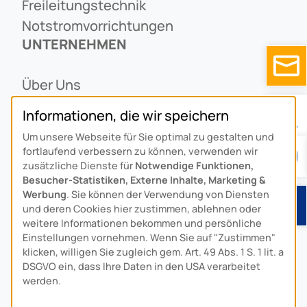
Freileitungstechnik
Notstromvorrichtungen
UNTERNEHMEN
Über Uns
Ansprechpartner
Informationen, die wir speichern
Alois Schiffmann Stiftung
Um unsere Webseite für Sie optimal zu gestalten und
Allgemeine Lieferbedingungen
fortlaufend verbessern zu können, verwenden wir
Arcus Niederlande: Bedrijfsgegevens
zusätzliche Dienste für
Notwendige Funktionen,
Besucher-Statistiken, Externe Inhalte, Marketing &
KONTAKT
Werbung
. Sie können der Verwendung von Diensten
und deren Cookies hier zustimmen, ablehnen oder
Anfahrt
weitere Informationen bekommen und persönliche
Einstellungen vornehmen. Wenn Sie auf "Zustimmen"
Kontaktformular
klicken, willigen Sie zugleich gem. Art. 49 Abs. 1 S. 1 lit. a
Kundenservice
DSGVO ein, dass Ihre Daten in den USA verarbeitet
werden.
Download-Center