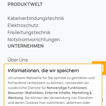
PRODUKTWELT
Kabelverbindungstechnik
Elektroschutz
Freileitungstechnik
Notstromvorrichtungen
UNTERNEHMEN
Über Uns
Ansprechpartner
Informationen, die wir speichern
Alois Schiffmann Stiftung
Um unsere Webseite für Sie optimal zu gestalten und
Allgemeine Lieferbedingungen
fortlaufend verbessern zu können, verwenden wir
Arcus Niederlande: Bedrijfsgegevens
zusätzliche Dienste für
Notwendige Funktionen,
Besucher-Statistiken, Externe Inhalte, Marketing &
KONTAKT
Werbung
. Sie können der Verwendung von Diensten
und deren Cookies hier zustimmen, ablehnen oder