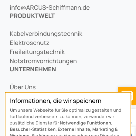
info@ARCUS-Schiffmann.de
PRODUKTWELT
Kabelverbindungstechnik
Elektroschutz
Freileitungstechnik
Notstromvorrichtungen
UNTERNEHMEN
Über Uns
Ansprechpartner
Informationen, die wir speichern
Alois Schiffmann Stiftung
Um unsere Webseite für Sie optimal zu gestalten und
Allgemeine Lieferbedingungen
fortlaufend verbessern zu können, verwenden wir
Arcus Niederlande: Bedrijfsgegevens
zusätzliche Dienste für
Notwendige Funktionen,
Besucher-Statistiken, Externe Inhalte, Marketing &
KONTAKT
Werbung
. Sie können der Verwendung von Diensten