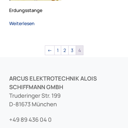
Erdungsstange
Weiterlesen
←
1
2
3
4
ARCUS ELEKTROTECHNIK ALOIS
SCHIFFMANN GMBH
Truderinger Str. 199
D-81673 München
+49 89 436 04 0