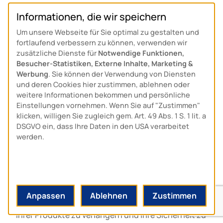
Prozessen und dem Einsatz hochwertiger,
Informationen, die wir speichern
möglichst lokaler Rohstoffe. Unser Ansatz ist
Um unsere Webseite für Sie optimal zu gestalten und
vorausschauend und innovativ.
fortlaufend verbessern zu können, verwenden wir
zusätzliche Dienste für
Notwendige Funktionen,
Besucher-Statistiken, Externe Inhalte, Marketing &
Mehr über ARCUS
Werbung
. Sie können der Verwendung von Diensten
und deren Cookies hier zustimmen, ablehnen oder
erfahren
weitere Informationen bekommen und persönliche
Einstellungen vornehmen. Wenn Sie auf "Zustimmen"
SERVICES
klicken, willigen Sie zugleich gem. Art. 49 Abs. 1 S. 1 lit. a
DSGVO ein, dass Ihre Daten in den USA verarbeitet
werden.
Unsere erfahrenen Vertriebsmitarbeiter bieten
technischen Support, maßgeschneiderte
Schulungen, Reparaturen und
Anpassen
Ablehnen
Zustimmen
Wiederholungsprüfungen an, um die Lebensdauer
Ihrer Produkte zu verlängern und Ihre Sicherheit zu