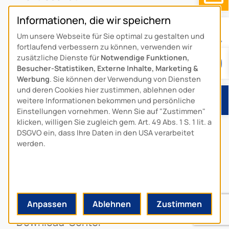
Freileitungstechnik
Informationen, die wir speichern
Notstromvorrichtungen
Um unsere Webseite für Sie optimal zu gestalten und
UNTERNEHMEN
fortlaufend verbessern zu können, verwenden wir
zusätzliche Dienste für
Notwendige Funktionen,
Besucher-Statistiken, Externe Inhalte, Marketing &
Über Uns
Werbung
. Sie können der Verwendung von Diensten
Ansprechpartner
und deren Cookies hier zustimmen, ablehnen oder
Alois Schiffmann Stiftung
weitere Informationen bekommen und persönliche
Einstellungen vornehmen. Wenn Sie auf "Zustimmen"
Allgemeine Lieferbedingungen
klicken, willigen Sie zugleich gem. Art. 49 Abs. 1 S. 1 lit. a
Arcus Niederlande: Bedrijfsgegevens
DSGVO ein, dass Ihre Daten in den USA verarbeitet
werden.
KONTAKT
Anfahrt
Kontaktformular
Anpassen
Ablehnen
Zustimmen
Kundenservice
Download-Center