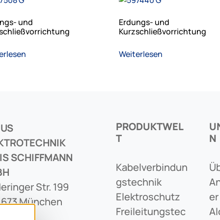
ngs- und
Erdungs- und
schließvorrichtung
Kurzschließvorrichtung
erlesen
Weiterlesen
PRODUKTWEL
U
CUS
T
N
KTROTECHNIK
IS SCHIFFMANN
Kabelverbindun
Üb
BH
Gstechnik
An
eringer Str. 199
Elektroschutz
Er
1673 München
Freileitungstec
Al