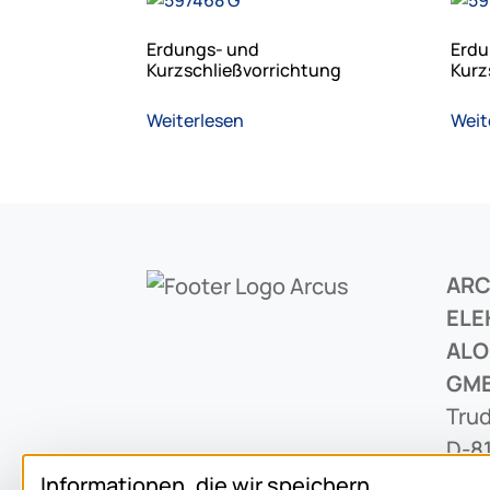
Erdungs- und
Erdu
Kurzschließvorrichtung
Kurz
Weiterlesen
Weit
AR
ELE
ALO
GM
Trud
D-8
Informationen, die wir speichern