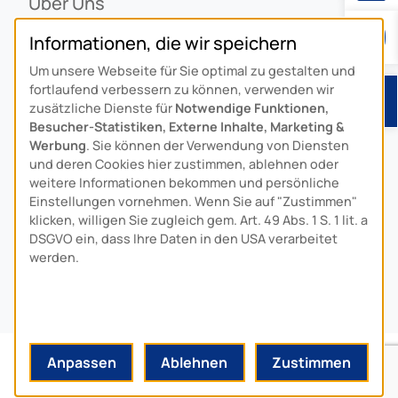
Über Uns
Ansprechpartner
Informationen, die wir speichern
Alois Schiffmann Stiftung
Um unsere Webseite für Sie optimal zu gestalten und
Allgemeine Lieferbedingungen
fortlaufend verbessern zu können, verwenden wir
Arcus Niederlande: Bedrijfsgegevens
zusätzliche Dienste für
Notwendige Funktionen,
Besucher-Statistiken, Externe Inhalte, Marketing &
KONTAKT
Werbung
. Sie können der Verwendung von Diensten
und deren Cookies hier zustimmen, ablehnen oder
Anfahrt
weitere Informationen bekommen und persönliche
Einstellungen vornehmen. Wenn Sie auf "Zustimmen"
Kontaktformular
klicken, willigen Sie zugleich gem. Art. 49 Abs. 1 S. 1 lit. a
Kundenservice
DSGVO ein, dass Ihre Daten in den USA verarbeitet
werden.
Download-Center
© 2024 MADE BY
HYPE
-MEDIA
Anpassen
Ablehnen
Zustimmen
DATENSCHUTZ
IMPRESSUM