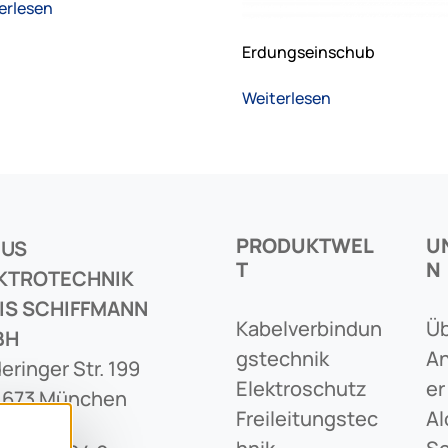
erlesen
Erdungseinschub
Weiterlesen
PRODUKTWEL
U
CUS
T
N
KTROTECHNIK
IS SCHIFFMANN
Kabelverbindun
Üb
BH
Gstechnik
An
eringer Str. 199
Elektroschutz
Er
1673 München
Freileitungstec
Al