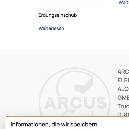
Weit
Erdungseinschub
Weiterlesen
AR
ELE
ALO
GM
Trud
D-8
Informationen, die wir speichern