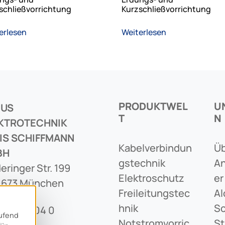
schließvorrichtung
Kurzschließvorrichtung
erlesen
Weiterlesen
PRODUKTWEL
U
CUS
T
N
KTROTECHNIK
IS SCHIFFMANN
Kabelverbindun
Üb
BH
Gstechnik
An
eringer Str. 199
Elektroschutz
Er
1673 München
Freileitungstec
Al
Hnik
Sc
89 436 04 0
aufend
Notstromvorric
St