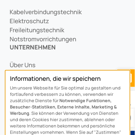
Kabelverbindungstechnik
Elektroschutz
Freileitungstechnik
Notstromvorrichtungen
UNTERNEHMEN
Über Uns
Ansprechpartner
Informationen, die wir speichern
Alois Schiffmann Stiftung
Um unsere Webseite für Sie optimal zu gestalten und
Allgemeine Lieferbedingungen
fortlaufend verbessern zu können, verwenden wir
Arcus Niederlande: Bedrijfsgegevens
zusätzliche Dienste für
Notwendige Funktionen,
Besucher-Statistiken, Externe Inhalte, Marketing &
KONTAKT
Werbung
. Sie können der Verwendung von Diensten
und deren Cookies hier zustimmen, ablehnen oder
weitere Informationen bekommen und persönliche
Anfahrt
Einstellungen vornehmen. Wenn Sie auf "Zustimmen"