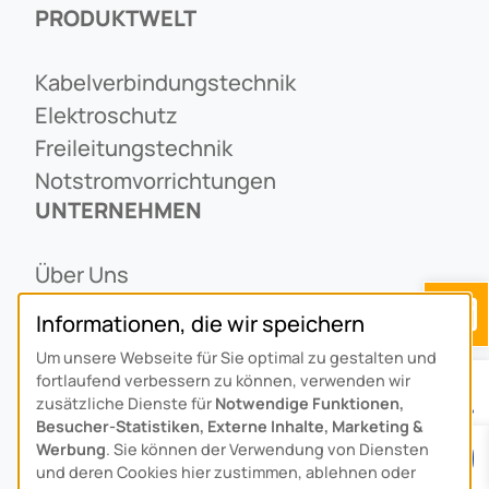
PRODUKTWELT
Kabelverbindungstechnik
Elektroschutz
Freileitungstechnik
Notstromvorrichtungen
UNTERNEHMEN
Über Uns
Ansprechpartner
Informationen, die wir speichern
Alois Schiffmann Stiftung
Um unsere Webseite für Sie optimal zu gestalten und
Allgemeine Lieferbedingungen
fortlaufend verbessern zu können, verwenden wir
Arcus Niederlande: Bedrijfsgegevens
zusätzliche Dienste für
Notwendige Funktionen,
Besucher-Statistiken, Externe Inhalte, Marketing &
KONTAKT
Werbung
. Sie können der Verwendung von Diensten
und deren Cookies hier zustimmen, ablehnen oder