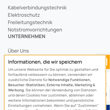
Kabelverbindungstechnik
Elektroschutz
Freileitungstechnik
Notstromvorrichtungen
UNTERNEHMEN
Über Uns
Ansprechpartner
Informationen, die wir speichern
Alois Schiffmann Stiftung
Um unsere Webseite für Sie optimal zu gestalten und
Allgemeine Lieferbedingungen
fortlaufend verbessern zu können, verwenden wir
Arcus Niederlande: Bedrijfsgegevens
zusätzliche Dienste für
Notwendige Funktionen,
Besucher-Statistiken, Externe Inhalte, Marketing &
KONTAKT
Werbung
. Sie können der Verwendung von Diensten
und deren Cookies hier zustimmen, ablehnen oder
weitere Informationen bekommen und persönliche
Anfahrt
Einstellungen vornehmen. Wenn Sie auf "Zustimmen"
Kontaktformular