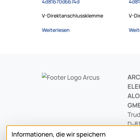
V-Direktanschlussklemme
V-Di
Weiterlesen
Weit
AR
ELE
ALO
GM
Trud
D-8
Informationen, die wir speichern