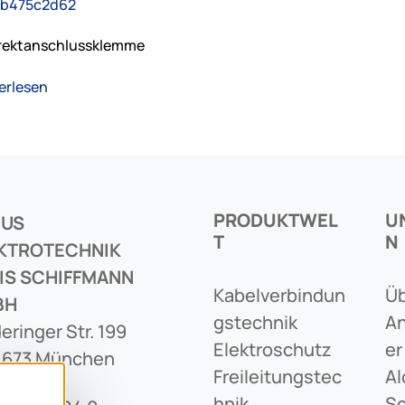
rektanschlussklemme
erlesen
PRODUKTWEL
U
CUS
T
N
KTROTECHNIK
IS SCHIFFMANN
Kabelverbindun
Üb
BH
Gstechnik
An
eringer Str. 199
Elektroschutz
Er
1673 München
Freileitungstec
Al
Hnik
Sc