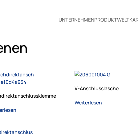
UNTERNEHMEN
PRODUKTWELT
KAR
enen
V-Anschlusslasche
hdirektanschlussklemme
Weiterlesen
erlesen