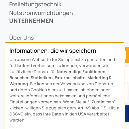
Freileitungstechnik
Notstromvorrichtungen
UNTERNEHMEN
Über Uns
Ansprechpartner
Informationen, die wir speichern
Alois Schiffmann Stiftung
Um unsere Webseite für Sie optimal zu gestalten und
Allgemeine Lieferbedingungen
fortlaufend verbessern zu können, verwenden wir
Arcus Niederlande: Bedrijfsgegevens
zusätzliche Dienste für
Notwendige Funktionen,
Besucher-Statistiken, Externe Inhalte, Marketing &
KONTAKT
Werbung
. Sie können der Verwendung von Diensten
und deren Cookies hier zustimmen, ablehnen oder
Anfahrt
weitere Informationen bekommen und persönliche
Einstellungen vornehmen. Wenn Sie auf "Zustimmen"
Kontaktformular
klicken, willigen Sie zugleich gem. Art. 49 Abs. 1 S. 1 lit. a
Kundenservice
DSGVO ein, dass Ihre Daten in den USA verarbeitet
werden.
Download-Center