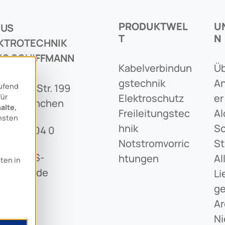
PRODUKTWEL
U
CUS
T
N
KTROTECHNIK
IS SCHIFFMANN
Kabelverbindun
Üb
BH
Gstechnik
An
aufend
eringer Str. 199
Elektroschutz
Er
für
1673 München
alte,
Freileitungstec
Al
nsten
Hnik
Sc
89 436 04 0
Notstromvorric
St
o@ARCUS-
Htungen
Al
aten in
iffmann.de
Li
G
Ar
Ni