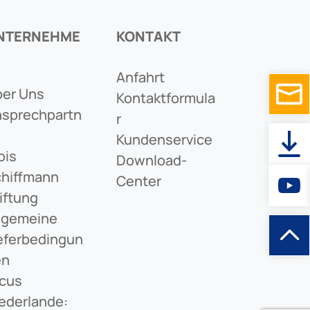
NTERNEHME
KONTAKT
Anfahrt
er Uns
Kontaktformula
sprechpartn
R
Kundenservice
ois
Download-
hiffmann
Center
iftung
lgemeine
eferbedingun
en
cus
ederlande: