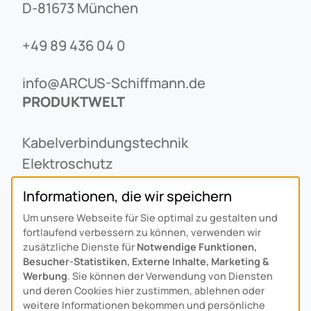
D-81673 München
+49 89 436 04 0
info@ARCUS-Schiffmann.de
PRODUKTWELT
Kabelverbindungstechnik
Elektroschutz
Freileitungstechnik
Informationen, die wir speichern
Notstromvorrichtungen
Um unsere Webseite für Sie optimal zu gestalten und
UNTERNEHMEN
fortlaufend verbessern zu können, verwenden wir
zusätzliche Dienste für
Notwendige Funktionen,
Besucher-Statistiken, Externe Inhalte, Marketing &
Über Uns
Werbung
. Sie können der Verwendung von Diensten
Ansprechpartner
und deren Cookies hier zustimmen, ablehnen oder
Alois Schiffmann Stiftung
weitere Informationen bekommen und persönliche