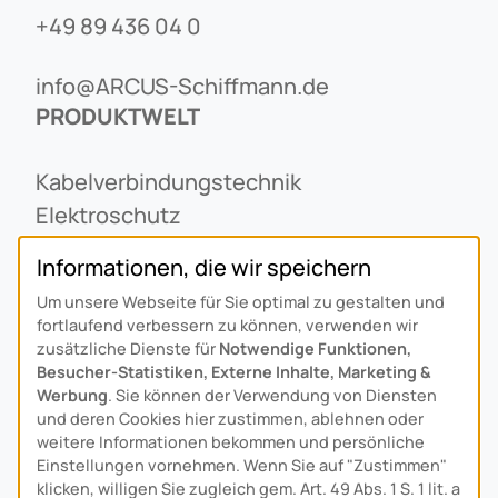
+49 89 436 04 0
info@ARCUS-Schiffmann.de
PRODUKTWELT
Kabelverbindungstechnik
Elektroschutz
Freileitungstechnik
Informationen, die wir speichern
Notstromvorrichtungen
Um unsere Webseite für Sie optimal zu gestalten und
UNTERNEHMEN
fortlaufend verbessern zu können, verwenden wir
zusätzliche Dienste für
Notwendige Funktionen,
Besucher-Statistiken, Externe Inhalte, Marketing &
Über Uns
Werbung
. Sie können der Verwendung von Diensten
Ansprechpartner
und deren Cookies hier zustimmen, ablehnen oder
Alois Schiffmann Stiftung
weitere Informationen bekommen und persönliche
Einstellungen vornehmen. Wenn Sie auf "Zustimmen"
Allgemeine Lieferbedingungen
klicken, willigen Sie zugleich gem. Art. 49 Abs. 1 S. 1 lit. a