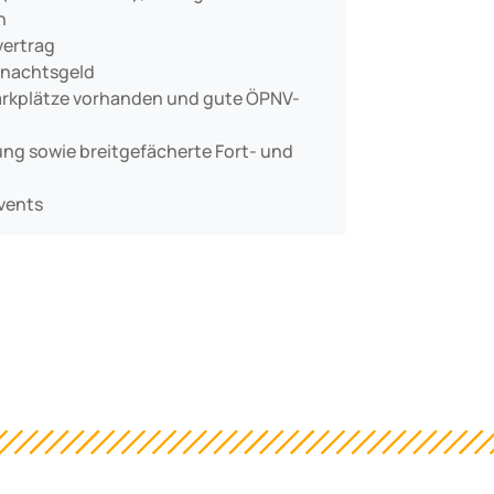
h
vertrag
hnachtsgeld
rkplätze vorhanden und gute ÖPNV-
tung sowie breitgefächerte Fort- und
vents