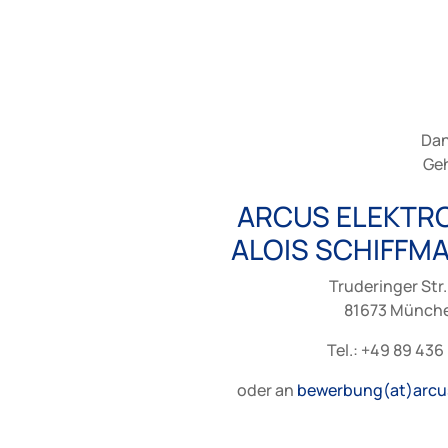
Dan
Geh
ARCUS ELEKTR
ALOIS SCHIFFM
Truderinger Str.
81673 Münch
Tel.: +49 89 436
oder an
bewerbung(at)arcu