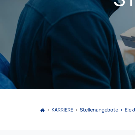
>
KARRIERE
>
Stellenangebote
>
Elek